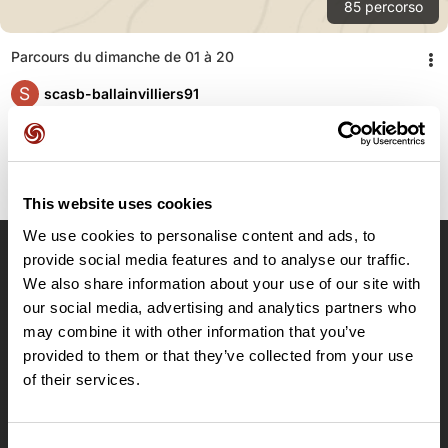
85
percorso
Parcours du dimanche de 01 à 20
S
scasb-ballainvilliers91
This website uses cookies
We use cookies to personalise content and ads, to
provide social media features and to analyse our traffic.
OpenRunner
We also share information about your use of our site with
our social media, advertising and analytics partners who
Team
may combine it with other information that you’ve
Lavora con noi
provided to them or that they’ve collected from your use
Riguardo a
of their services.
Contatti
Le Mag'