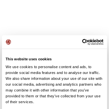
Recensioni degli utenti
Questo percorso non contiene ancora alcuna recensione.
This website uses cookies
L'hai già effettuato? Sii il primo a inviare una recensione!
We use cookies to personalise content and ads, to
provide social media features and to analyse our traffic.
We also share information about your use of our site with
Aggiungi una recensione
our social media, advertising and analytics partners who
may combine it with other information that you’ve
provided to them or that they’ve collected from your use
of their services.
Riepilogo