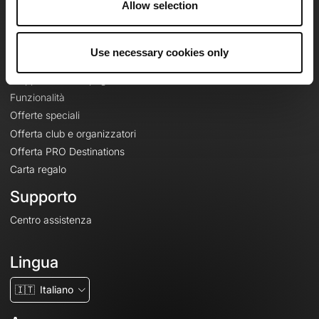
Allow selection
Contatti
Le Mag'
Use necessary cookies only
Offerte
Mappe di base topografiche
Funzionalità
Offerte speciali
Offerta club e organizzatori
Offerta PRO Destinations
Carta regalo
Supporto
Centro assistenza
Lingua
🇮🇹
Italiano