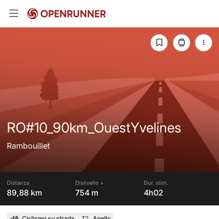
RO#10_90km_OuestYvelines
Rambouillet
Distanza
Dislivello +
Dur. stim.
89,88 km
754 m
4h02
Ciclismo su strada
Anello