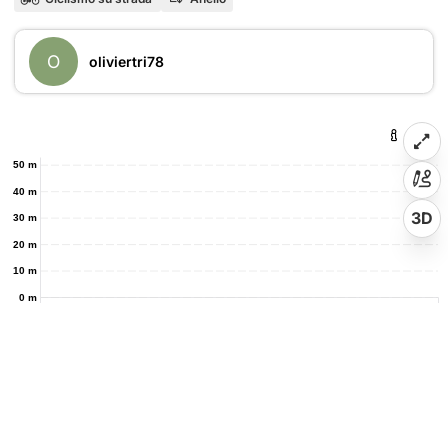
O
oliviertri78
50 m
40 m
3D
30 m
20 m
10 m
0 m