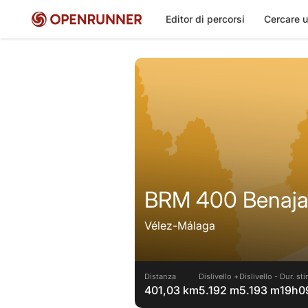
Editor di percorsi
Cercare u
BRM 400 Benajar
Vélez-Málaga
Distanza
Dislivello +
Dislivello -
Dur. sti
401,03 km
5.192 m
5.193 m
19h0