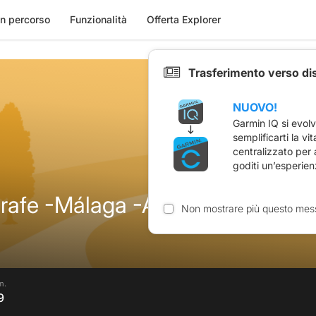
n percorso
Funzionalità
Offerta Explorer
Trasferimento verso di
NUOVO!
Garmin IQ si evol
semplificarti la vi
centralizzato per
goditi un’esperien
afe -Málaga -Almería - Benaja
Non mostrare più questo mes
m.
9