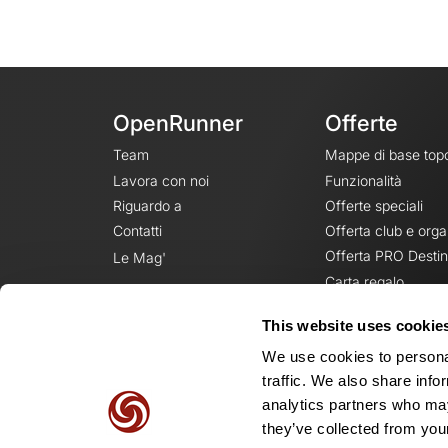
OpenRunner
Offerte
Team
Mappe di base top
Lavora con noi
Funzionalità
Riguardo a
Offerte speciali
Contatti
Offerta club e orga
Offerta PRO Destin
Le Mag'
Carta regalo
This website uses cookie
We use cookies to personal
traffic. We also share info
analytics partners who may
they’ve collected from your