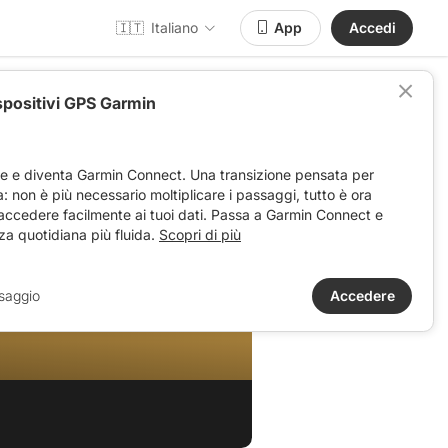
🇮🇹
Italiano
App
Accedi
spositivi GPS Garmin
ve e diventa Garmin Connect. Una transizione pensata per
ta: non è più necessario moltiplicare i passaggi, tutto è ora
 accedere facilmente ai tuoi dati. Passa a Garmin Connect e
za quotidiana più fluida.
Scopri di più
r 2024
saggio
Accedere