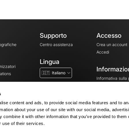
Supporto
Accesso
ografiche
Centro assistenza
Crea un account
Accedi
Lingua
nizzatori
Informazion
🇮🇹
Italiano
ations
Informativa sulla
CGV
CGU
s
Note legali
ise content and ads, to provide social media features and to an
Impostazioni dei 
rmation about your use of our site with our social media, advertis
 combine it with other information that you’ve provided to them o
 use of their services.