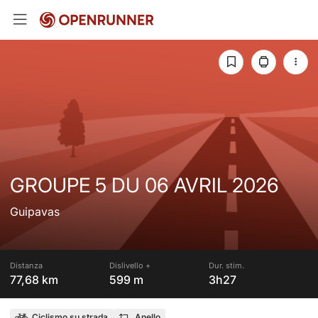
GROUPE 5 DU 06 AVRIL 2026
Guipavas
Distanza
Dislivello +
Dur. stim.
77,68 km
599 m
3h27
Ciclismo su strada
Anello