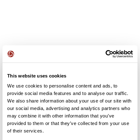
Recensioni degli utenti
Questo percorso non contiene ancora alcuna recensione.
This website uses cookies
L'hai già effettuato? Sii il primo a inviare una recensione!
We use cookies to personalise content and ads, to
provide social media features and to analyse our traffic.
We also share information about your use of our site with
Aggiungi una recensione
our social media, advertising and analytics partners who
may combine it with other information that you’ve
provided to them or that they’ve collected from your use
of their services.
Riepilogo