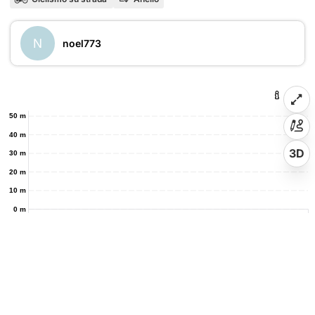
N
noel773
50 m
40 m
3D
30 m
20 m
10 m
0 m