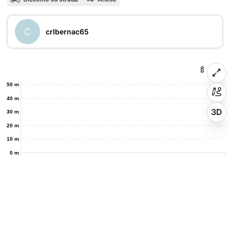
C
crlbernac65
50 m
40 m
3D
30 m
20 m
10 m
0 m