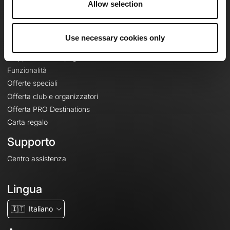
Allow selection
Contatti
Le Mag'
Use necessary cookies only
Offerte
Mappe di base topografiche
Funzionalità
Offerte speciali
Offerta club e organizzatori
Offerta PRO Destinations
Carta regalo
Supporto
Centro assistenza
Lingua
🇮🇹
Italiano