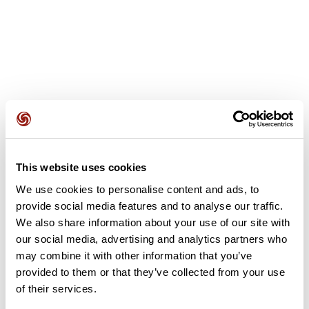
Recensioni degli utenti
Questo percorso non contiene ancora alcuna recensione.
This website uses cookies
L'hai già effettuato? Sii il primo a inviare una recensione!
We use cookies to personalise content and ads, to
provide social media features and to analyse our traffic.
We also share information about your use of our site with
Aggiungi una recensione
our social media, advertising and analytics partners who
may combine it with other information that you’ve
provided to them or that they’ve collected from your use
of their services.
Riepilogo