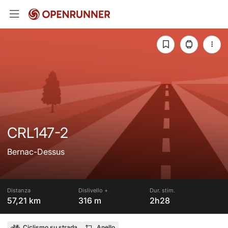
CRL147-2
Bernac-Dessus
Distanza
Dislivello +
Dur. stim.
57,21 km
316 m
2h28
Ciclismo su strada
Anello