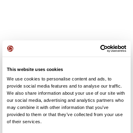
Recensioni degli utenti
This website uses cookies
Questo percorso non contiene ancora alcuna recensione.
L'hai già effettuato? Sii il primo a inviare una recensione!
We use cookies to personalise content and ads, to
provide social media features and to analyse our traffic.
We also share information about your use of our site with
our social media, advertising and analytics partners who
Aggiungi una recensione
may combine it with other information that you’ve
provided to them or that they’ve collected from your use
of their services.
Riepilogo