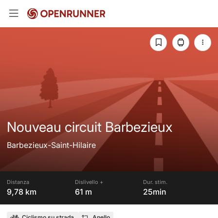
Nouveau circuit Barbezieux
Barbezieux-Saint-Hilaire
Distanza
Dislivello +
Dur. stim.
9,78 km
61 m
25min
Ciclismo su strada
Anello