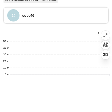
C
coco16
50 m
40 m
3D
30 m
20 m
10 m
0 m