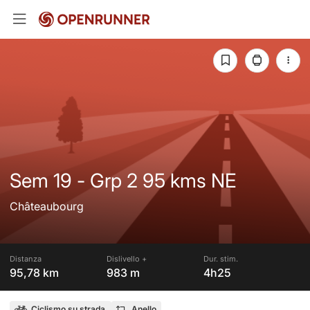
Sem 19 - Grp 2 95 kms NE
Châteaubourg
Distanza
Dislivello +
Dur. stim.
95,78 km
983 m
4h25
Ciclismo su strada
Anello