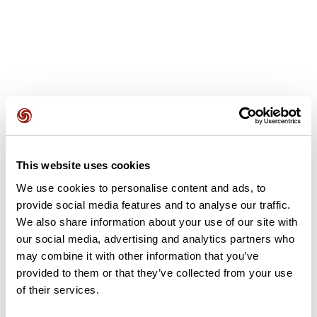
Recensioni degli utenti
This website uses cookies
Questo percorso non contiene ancora alcuna recensione.
L'hai già effettuato? Sii il primo a inviare una recensione!
We use cookies to personalise content and ads, to
provide social media features and to analyse our traffic.
We also share information about your use of our site with
our social media, advertising and analytics partners who
Aggiungi una recensione
may combine it with other information that you’ve
provided to them or that they’ve collected from your use
of their services.
Riepilogo