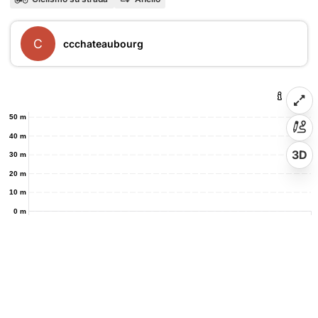
C
ccchateaubourg
50 m
40 m
3D
30 m
20 m
10 m
0 m