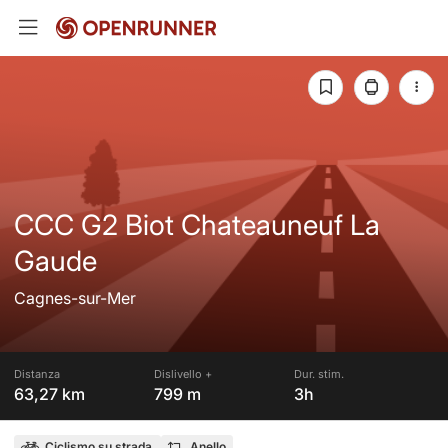
CCC G2 Biot Chateauneuf La
Gaude
Cagnes-sur-Mer
Distanza
Dislivello +
Dur. stim.
63,27 km
799 m
3h
Ciclismo su strada
Anello