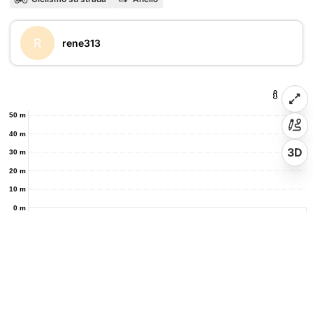
R
rene313
50 m
40 m
3D
30 m
20 m
10 m
0 m