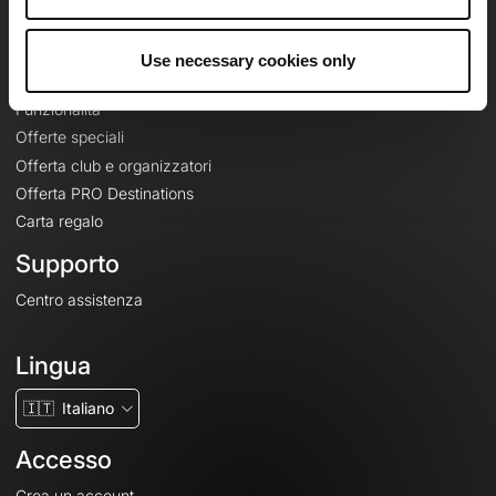
Le Mag'
Offerte
Use necessary cookies only
Mappe di base topografiche
Funzionalità
Offerte speciali
Offerta club e organizzatori
Offerta PRO Destinations
Carta regalo
Supporto
Centro assistenza
Lingua
🇮🇹
Italiano
Accesso
Crea un account