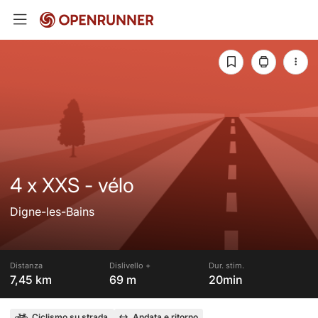
4 x XXS - vélo
Digne-les-Bains
Distanza
Dislivello +
Dur. stim.
7,45 km
69 m
20min
Ciclismo su strada
Andata e ritorno