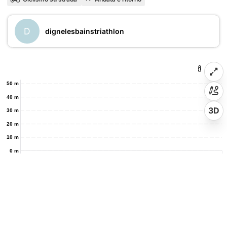
D
dignelesbainstriathlon
50 m
40 m
3D
30 m
20 m
10 m
0 m