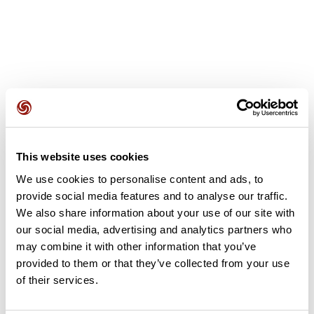
Recensioni degli utenti
This website uses cookies
Questo percorso non contiene ancora alcuna recensione.
We use cookies to personalise content and ads, to
L'hai già effettuato? Sii il primo a inviare una recensione!
provide social media features and to analyse our traffic.
We also share information about your use of our site with
our social media, advertising and analytics partners who
Aggiungi una recensione
may combine it with other information that you’ve
provided to them or that they’ve collected from your use
of their services.
Riepilogo