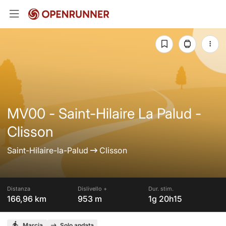
MV00 - Saint-Hilaire La Palud -
Clisson
Saint-Hilaire-la-Palud
Clisson
Distanza
Dislivello +
Dur. stim.
166,96 km
953 m
1g 20h15
Marcia
Solo andata