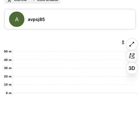
A
avpsj85
50 m
40 m
3D
30 m
20 m
10 m
0 m