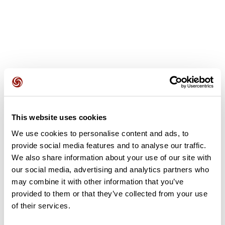
Recensioni degli utenti
This website uses cookies
Questo percorso non contiene ancora alcuna recensione.
L'hai già effettuato? Sii il primo a inviare una recensione!
We use cookies to personalise content and ads, to
provide social media features and to analyse our traffic.
We also share information about your use of our site with
our social media, advertising and analytics partners who
Aggiungi una recensione
may combine it with other information that you’ve
provided to them or that they’ve collected from your use
of their services.
Riepilogo