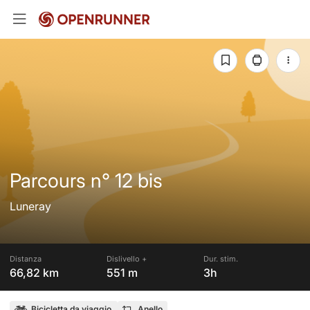
Parcours n° 12 bis
Luneray
Distanza
Dislivello +
Dur. stim.
66,82 km
551 m
3h
Bicicletta da viaggio
Anello