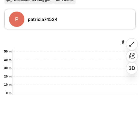
P
patricia74524
50 m
40 m
3D
30 m
20 m
10 m
0 m