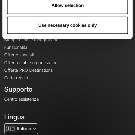
Riguardo a
Allow selection
Contatti
Le Mag'
Use necessary cookies only
Offerte
Mappe di base topografiche
Funzionalità
Offerte speciali
Offerta club e organizzatori
Offerta PRO Destinations
Carta regalo
Supporto
Centro assistenza
Lingua
🇮🇹
Italiano