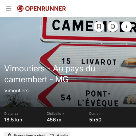
Vimoutiers - Au pays du
camembert - MG
Vimoutiers
Distanza
Dislivello +
Dur. stim.
18,5 km
456 m
5h50
Escursione a piedi
Anello