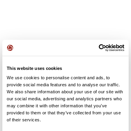
Recensioni degli utenti
This website uses cookies
Questo percorso non contiene ancora alcuna recensione.
L'hai già effettuato? Sii il primo a inviare una recensione!
We use cookies to personalise content and ads, to
provide social media features and to analyse our traffic.
We also share information about your use of our site with
our social media, advertising and analytics partners who
Aggiungi una recensione
may combine it with other information that you’ve
provided to them or that they’ve collected from your use
of their services.
Riepilogo