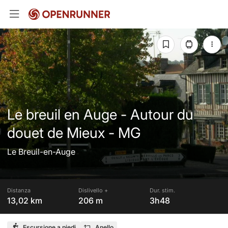
Le breuil en Auge - Autour du
douet de Mieux - MG
Le Breuil-en-Auge
Distanza
Dislivello +
Dur. stim.
13,02 km
206 m
3h48
Escursione a piedi
Anello