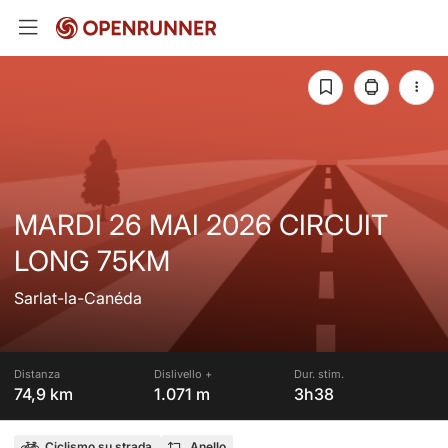
MARDI 26 MAI 2026 CIRCUIT
LONG 75KM
Sarlat-la-Canéda
Distanza
Dislivello +
Dur. stim.
74,9 km
1.071 m
3h38
Ciclismo su strada
Anello