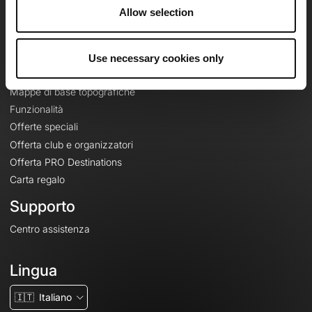
Riguardo a
Allow selection
Contatti
Le Mag'
Use necessary cookies only
Offerte
Mappe di base topografiche
Funzionalità
Offerte speciali
Offerta club e organizzatori
Offerta PRO Destinations
Carta regalo
Supporto
Centro assistenza
Lingua
🇮🇹
Italiano