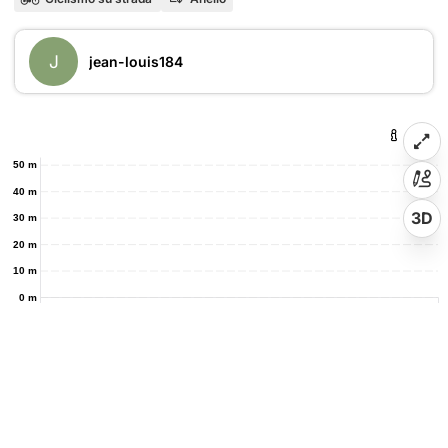
J
jean-louis184
50 m
40 m
3D
30 m
20 m
10 m
0 m