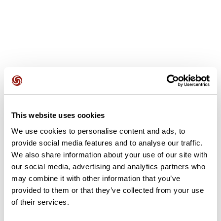
Recensioni degli utenti
This website uses cookies
Questo percorso non contiene ancora alcuna recensione.
L'hai già effettuato? Sii il primo a inviare una recensione!
We use cookies to personalise content and ads, to
provide social media features and to analyse our traffic.
We also share information about your use of our site with
our social media, advertising and analytics partners who
Aggiungi una recensione
may combine it with other information that you’ve
provided to them or that they’ve collected from your use
of their services.
Riepilogo