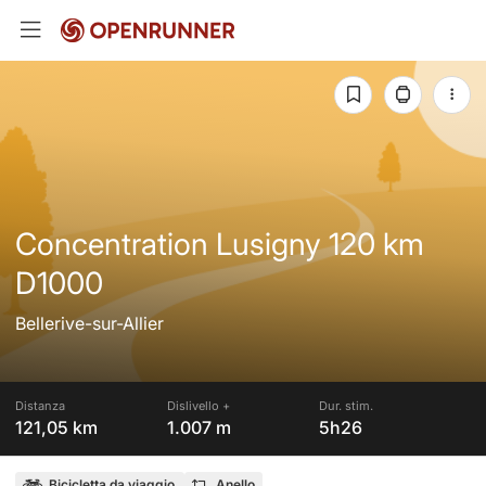
Concentration Lusigny 120 km
D1000
Bellerive-sur-Allier
Distanza
Dislivello +
Dur. stim.
121,05 km
1.007 m
5h26
Bicicletta da viaggio
Anello