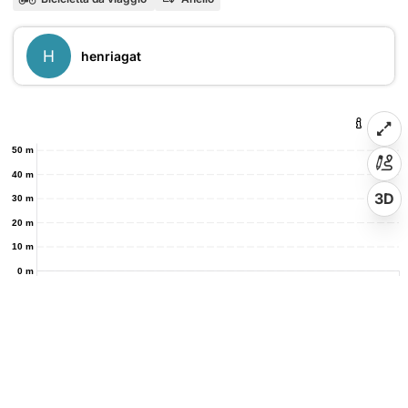
H
henriagat
50 m
40 m
3D
30 m
20 m
10 m
0 m