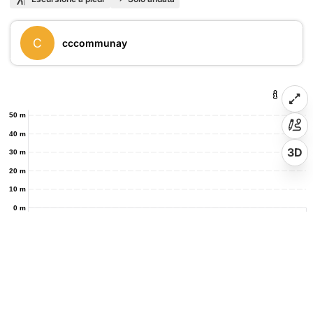
C
cccommunay
50 m
40 m
3D
30 m
20 m
10 m
0 m