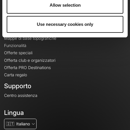
Riguardo a
Allow selection
Contatti
Le Mag'
Use necessary cookies only
Offerte
Mappe di base topografiche
Funzionalità
Offerte speciali
Offerta club e organizzatori
Offerta PRO Destinations
Carta regalo
Supporto
Centro assistenza
Lingua
🇮🇹
Italiano