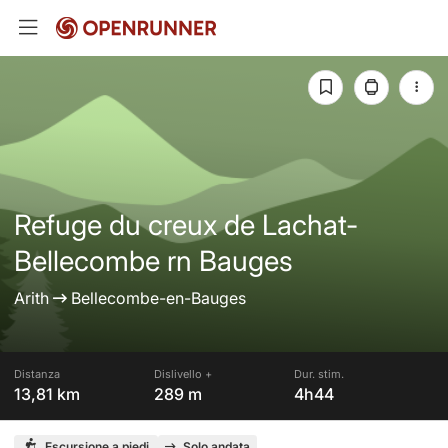
Refuge du creux de Lachat-
Bellecombe rn Bauges
Arith
Bellecombe-en-Bauges
Distanza
Dislivello +
Dur. stim.
13,81 km
289 m
4h44
Escursione a piedi
Solo andata