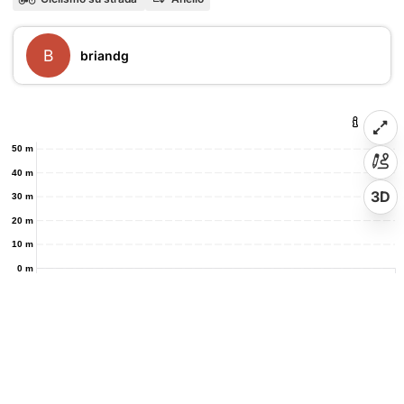
B
briandg
50 m
40 m
3D
30 m
20 m
10 m
0 m