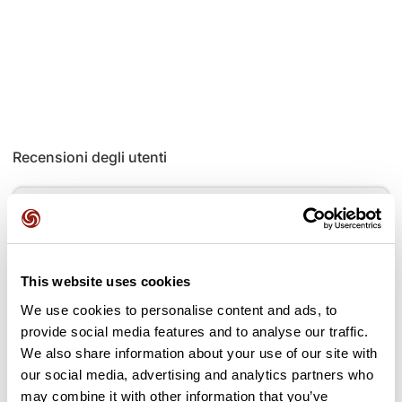
Recensioni degli utenti
Questo percorso non contiene ancora alcuna recensione.
L'hai già effettuato? Sii il primo a inviare una recensione!
This website uses cookies
Aggiungi una recensione
We use cookies to personalise content and ads, to
provide social media features and to analyse our traffic.
We also share information about your use of our site with
our social media, advertising and analytics partners who
may combine it with other information that you’ve
Passi lungo il percorso