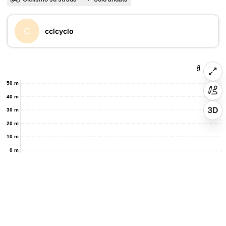
C
cclcyclo
50 m
40 m
3D
30 m
20 m
10 m
0 m