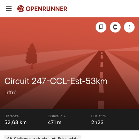
Circuit 247-CCL-Est-53km
Liffré
Distanza
Dislivello +
Dur. stim.
52,63 km
471 m
2h23
Ciclismo su strada
Solo andata