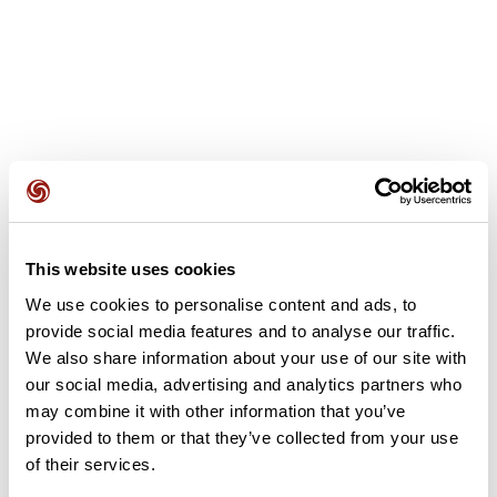
Recensioni degli utenti
Questo percorso non contiene ancora alcuna recensione.
This website uses cookies
L'hai già effettuato? Sii il primo a inviare una recensione!
We use cookies to personalise content and ads, to
provide social media features and to analyse our traffic.
We also share information about your use of our site with
Aggiungi una recensione
our social media, advertising and analytics partners who
may combine it with other information that you’ve
provided to them or that they’ve collected from your use
of their services.
Riepilogo