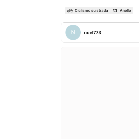
Ciclismo su strada
Anello
N
noel773