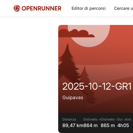
Editor di percorsi
Cercare u
2025-10-12-GR1
Guipavas
Distanza
Dislivello +
Dislivello -
Dur. stim.
89,47 km
864 m
865 m
4h05