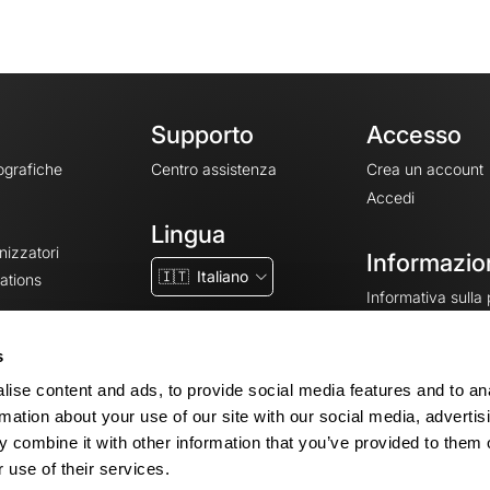
Supporto
Accesso
ografiche
Centro assistenza
Crea un account
Accedi
Lingua
nizzatori
Informazion
🇮🇹
Italiano
ations
Informativa sulla
CGV
CGU
s
Note legali
ise content and ads, to provide social media features and to an
Impostazioni dei 
rmation about your use of our site with our social media, advertis
 combine it with other information that you’ve provided to them o
 use of their services.