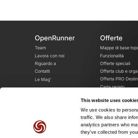
OpenRunner
Offerte
Team
Mappe di base top
Lavora con noi
Funzionalità
Riguardo a
Offerte speciali
Contatti
Offerta club e orga
Offerta PRO Destin
Le Mag'
Carta regalo
This website uses cookie
We use cookies to personal
traffic. We also share info
analytics partners who may
they’ve collected from your