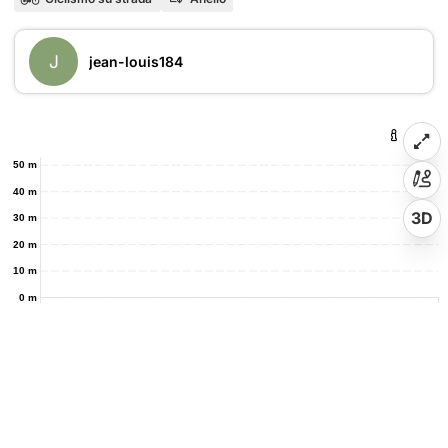
J
jean-louis184
50 m
40 m
3D
30 m
20 m
10 m
0 m