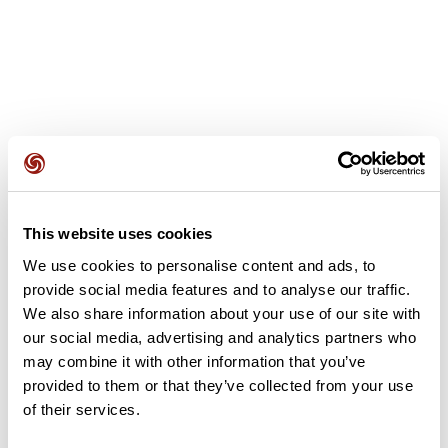
Recensioni degli utenti
This website uses cookies
Questo percorso non contiene ancora alcuna recensione.
L'hai già effettuato? Sii il primo a inviare una recensione!
We use cookies to personalise content and ads, to
provide social media features and to analyse our traffic.
We also share information about your use of our site with
our social media, advertising and analytics partners who
Aggiungi una recensione
may combine it with other information that you’ve
provided to them or that they’ve collected from your use
of their services.
Riepilogo