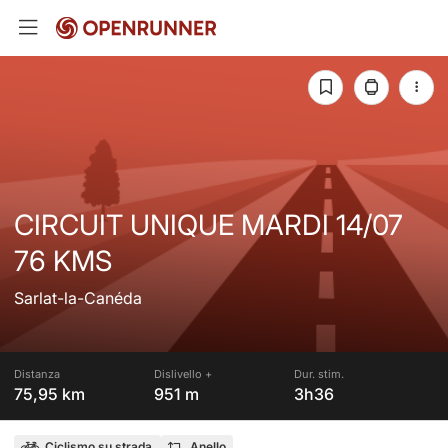
CIRCUIT UNIQUE MARDI 14/07
76 KMS
Sarlat-la-Canéda
Distanza
Dislivello +
Dur. stim.
75,95 km
951 m
3h36
Ciclismo su strada
Anello