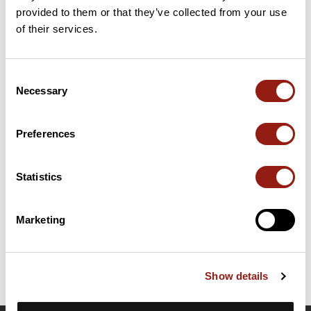
provided to them or that they’ve collected from your use
of their services.
195 km
Passo di Monte Croce
256 m
Passi estratti dal catalogo del Club des Cent Cols
Consent
Necessary
Selection
Riepilogo
Scopri questo percorso in bicicletta di 302,6 km vicino a Terzo
Preferences
d'Aquileia. Questo percorso si snoda su 272,1 km di strade.
Presenta una salita cumulativa di oltre 3000m. Prevedi circa 13
ore e 54 minuti per completare questo percorso.
Statistics
Data di creazione del percorso: 28 giugno 2024, 14:50:53.
Ultimo aggiornamento della scheda percorso: 2 giugno 2025, 21:26:09.
Marketing
Nome del percorso: 19313521
Show details