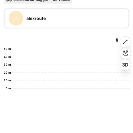
A
alexroute
50 m
40 m
3D
30 m
20 m
10 m
0 m