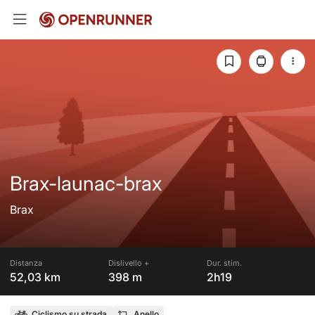
Brax-launac-brax
Brax
Distanza
Dislivello +
Dur. stim.
52,03 km
398 m
2h19
Ciclismo su strada
Anello