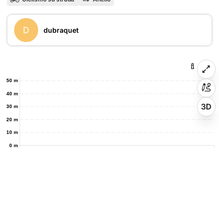
D
dubraquet
50 m
40 m
3D
30 m
20 m
10 m
0 m