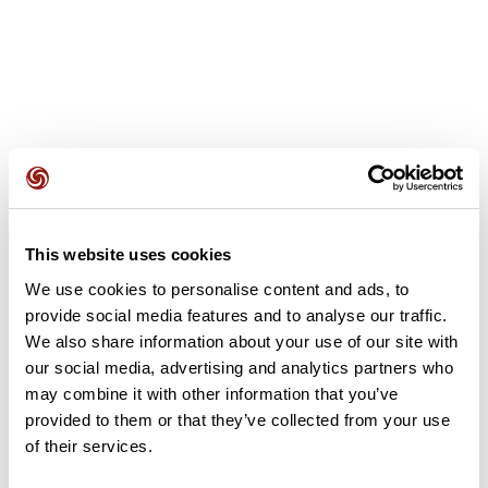
Recensioni degli utenti
This website uses cookies
Questo percorso non contiene ancora alcuna recensione.
L'hai già effettuato? Sii il primo a inviare una recensione!
We use cookies to personalise content and ads, to
provide social media features and to analyse our traffic.
We also share information about your use of our site with
our social media, advertising and analytics partners who
Aggiungi una recensione
may combine it with other information that you’ve
provided to them or that they’ve collected from your use
of their services.
Riepilogo