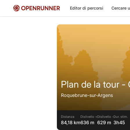
Editor di percorsi
Cercare u
Plan de la tour -
Roquebrune-sur-Argens
Distanza
Dislivello +
Dislivello -
Dur. stim.
84,18 km
636 m
629 m
3h45