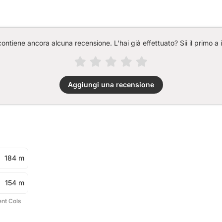
ntiene ancora alcuna recensione. L'hai già effettuato? Sii il primo a 
Aggiungi una recensione
184 m
154 m
ent Cols