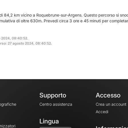
a di 84,2 km vicino a Roquebrune-sur-Argens. Questo percorso si snod
cumulativa di oltre 630m. Prevedi circa 3 ore e 45 minuti per complet
o 2024, 08:40:52.
rso: 27 agosto 2024, 08:40:52.
Supporto
Accesso
ografiche
Centro assistenza
Crea un account
Accedi
Lingua
nizzatori