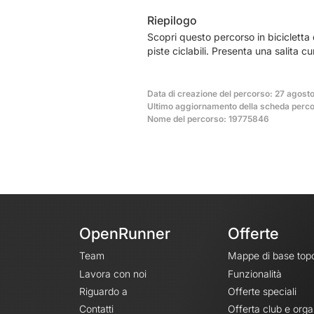
Riepilogo
Scopri questo percorso in biciclett
piste ciclabili. Presenta una salita 
Data di creazione del percorso: 27 agost
Ultimo aggiornamento della scheda perco
Nome del percorso: 19775846
OpenRunner
Offerte
Team
Mappe di base top
Lavora con noi
Funzionalità
Riguardo a
Offerte speciali
Contatti
Offerta club e orga