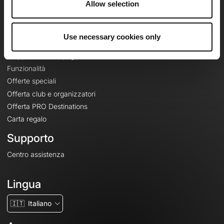
Allow selection
Contatti
Le Mag'
Use necessary cookies only
Offerte
Mappe di base topografiche
Funzionalità
Offerte speciali
Offerta club e organizzatori
Offerta PRO Destinations
Carta regalo
Supporto
Centro assistenza
Lingua
🇮🇹
Italiano