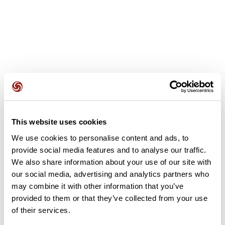
Recensioni degli utenti
Questo percorso non contiene ancora alcuna recensione.
This website uses cookies
L'hai già effettuato? Sii il primo a inviare una recensione!
We use cookies to personalise content and ads, to
provide social media features and to analyse our traffic.
We also share information about your use of our site with
Aggiungi una recensione
our social media, advertising and analytics partners who
may combine it with other information that you’ve
provided to them or that they’ve collected from your use
of their services.
Riepilogo