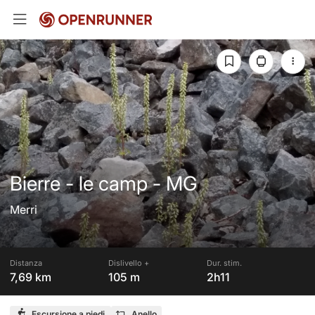
Bierre - le camp - MG
Merri
Distanza
Dislivello +
Dur. stim.
7,69 km
105 m
2h11
Escursione a piedi
Anello