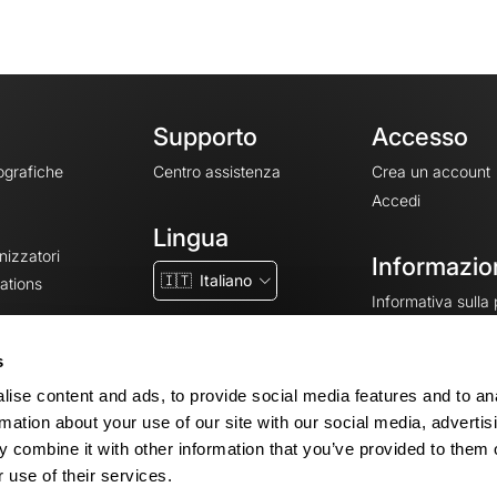
Supporto
Accesso
ografiche
Centro assistenza
Crea un account
Accedi
Lingua
nizzatori
Informazion
🇮🇹
Italiano
ations
Informativa sulla
CGV
CGU
s
Note legali
ise content and ads, to provide social media features and to an
Impostazioni dei 
rmation about your use of our site with our social media, advertis
 combine it with other information that you’ve provided to them o
 use of their services.