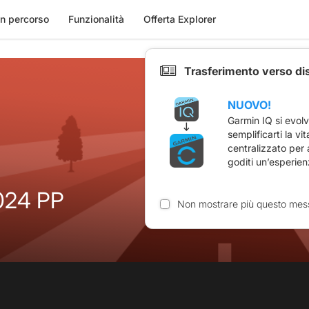
n percorso
Funzionalità
Offerta Explorer
Trasferimento verso di
NUOVO!
Garmin IQ si evol
semplificarti la vi
centralizzato per
goditi un’esperien
024 PP
Non mostrare più questo mes