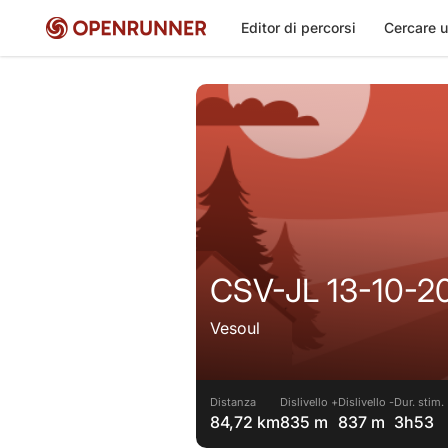
Editor di percorsi
Cercare u
CSV-JL 13-10-2
Vesoul
Distanza
Dislivello +
Dislivello -
Dur. stim.
84,72 km
835 m
837 m
3h53