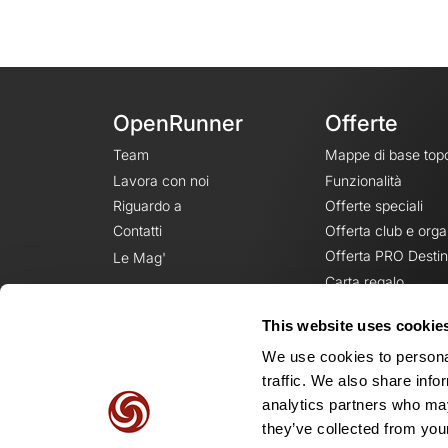
OpenRunner
Offerte
Team
Mappe di base top
Lavora con noi
Funzionalità
Riguardo a
Offerte speciali
Contatti
Offerta club e orga
Offerta PRO Destin
Le Mag'
Carta regalo
This website uses cookie
We use cookies to personal
traffic. We also share info
analytics partners who may
they’ve collected from your