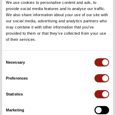
We use cookies to personalise content and ads, to
provide social media features and to analyse our traffic.
We also share information about your use of our site with
our social media, advertising and analytics partners who
Recensioni degli utenti
may combine it with other information that you’ve
provided to them or that they’ve collected from your use
of their services.
Questo percorso non contiene ancora alcuna recensione.
L'hai già effettuato? Sii il primo a inviare una recensione!
Consent
Necessary
Selection
Aggiungi una recensione
Preferences
Riepilogo
Statistics
Scopri questo percorso in marcia di 3,2 km vicino a Brie. Questo
percorso si snoda su 2 km di piste forestali e 0,6 km di strade.
Prevedi circa 54 minuti e 6 secondi per completare questo
Marketing
percorso.