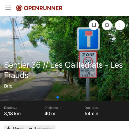
Sentier 36 // Les Gailledrats - Les
Frauds
Brie
Distanza
Dislivello +
Dur. stim.
3,18 km
40 m
54min
Marcia
Solo andata