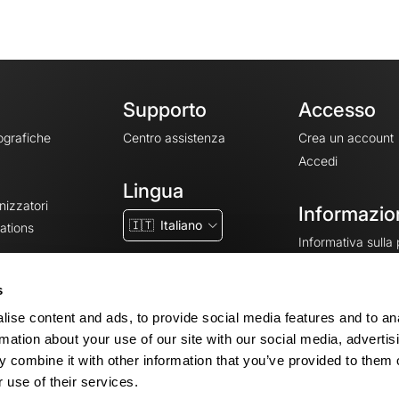
Supporto
Accesso
ografiche
Centro assistenza
Crea un account
Accedi
Lingua
nizzatori
Informazion
🇮🇹
Italiano
ations
Informativa sulla
CGV
CGU
s
Note legali
ise content and ads, to provide social media features and to an
Impostazioni dei 
rmation about your use of our site with our social media, advertis
 combine it with other information that you’ve provided to them o
 use of their services.