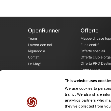
OpenRunner
Offerte
Team
Mappe di base top
Lavora con noi
Funzionalità
Riguardo a
Offerte speciali
Contatti
Offerta club e orga
Offerta PRO Destin
Le Mag'
Carta regalo
This website uses cookie
We use cookies to personal
traffic. We also share info
analytics partners who may
they’ve collected from your