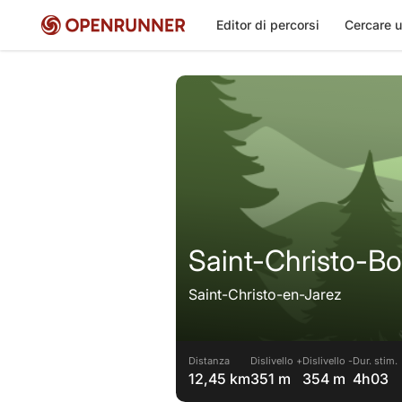
Editor di percorsi
Cercare u
Saint-Christo-Bo
Saint-Christo-en-Jarez
Distanza
Dislivello +
Dislivello -
Dur. stim.
12,45 km
351 m
354 m
4h03