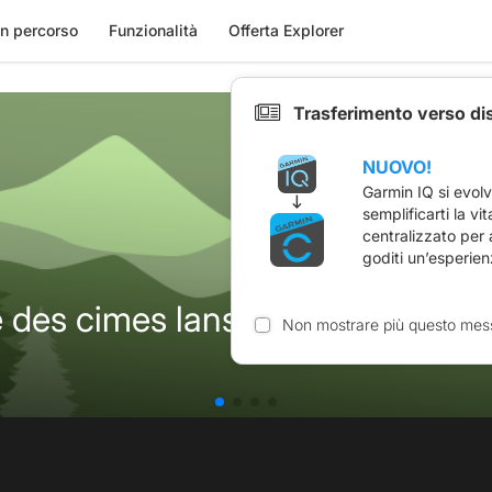
n percorso
Funzionalità
Offerta Explorer
Trasferimento verso di
NUOVO!
Garmin IQ si evol
semplificarti la vi
centralizzato per
goditi un’esperien
e des cimes lans en Vercors
Non mostrare più questo mes