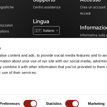
ografiche
Centro assistenza
Crea un account
Accedi
Lingua
nizzatori
Informazion
🇮🇹
Italiano
ations
Informativa sulla
CGV
CGU
s
Note legali
ise content and ads, to provide social media features and to an
Impostazioni dei 
rmation about your use of our site with our social media, advertis
 combine it with other information that you’ve provided to them o
 use of their services.
© 2026 OpenRunner - Versione 7.31.3
Crea un account
ed entra a far parte
Preferences
Statistics
Marketing