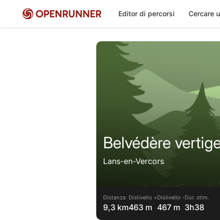
Editor di percorsi
Cercare u
Belvédère vertig
Lans-en-Vercors
Distanza
Dislivello +
Dislivello -
Dur. stim.
9,3 km
463 m
467 m
3h38