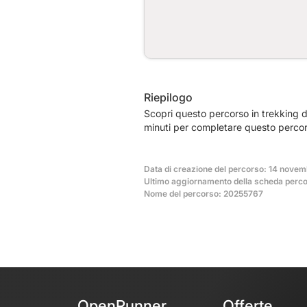
Riepilogo
Scopri questo percorso in trekking d
minuti per completare questo percor
Data di creazione del percorso: 14 novem
Ultimo aggiornamento della scheda perco
Nome del percorso: 20255767
OpenRunner
Offerte