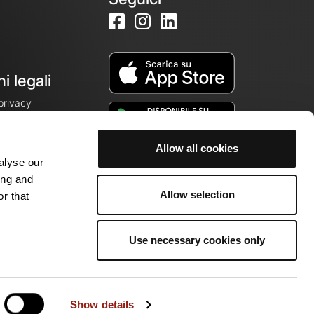
i legali
 privacy
Allow all cookies
alyse our
cookie
ing and
Allow selection
r that
Use necessary cookies only
 della community di appassionati!
Show details