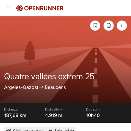
Quatre vallées extrem 25
Argelès-Gazost
Beaucens
Distanza
Dislivello +
Dur. stim.
187,68 km
4.919 m
10h40
Ciclismo su strada
Solo andata