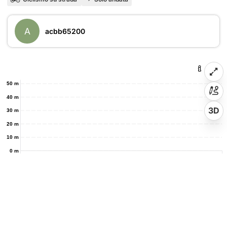
A
acbb65200
50 m
40 m
3D
30 m
20 m
10 m
0 m