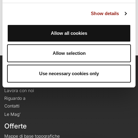
Data di creazione del percorso: 20 novembre 2024, 14:47:33.
Ultimo aggiornamento della scheda percorso: 24 dicembre 2024,
Show details
17:40:07.
Nome del percorso: 20285697
Allow all cookies
Allow selection
OpenRunner
Use necessary cookies only
Team
Lavora con noi
Riguardo a
Contatti
Le Mag'
Offerte
Mappe di base topografiche