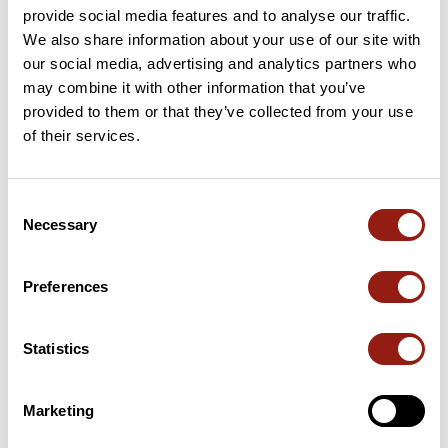
provide social media features and to analyse our traffic.
We also share information about your use of our site with
37 km
Col du Tourmalet
2.115 m
our social media, advertising and analytics partners who
may combine it with other information that you’ve
67 km
Col d'Aspin
1.489 m
provided to them or that they’ve collected from your use
of their services.
107 km
Hourquette d'Ancizan
1.564 m
153 km
Col de Lingous
575 m
Consent
Necessary
Selection
Passi estratti dal catalogo del Club des Cent Cols
Preferences
Riepilogo
Scopri questo percorso in bicicletta di 187,7 km che inizia ad
Argelès-Gazost e termina ad Beaucens. Questo percorso si
Statistics
snoda esclusivamente su strade. Presenta una salita cumulativa
di oltre 4910m. Prevedi circa 10 ore e 40 minuti per completare
questo percorso.
Marketing