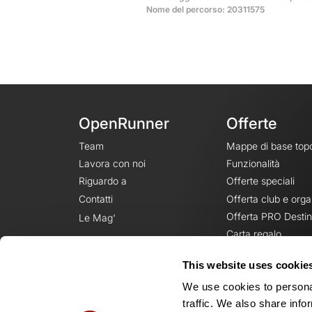
Nome del percorso: 20311575
OpenRunner
Offerte
Team
Mappe di base top
Lavora con noi
Funzionalità
Riguardo a
Offerte speciali
Contatti
Offerta club e orga
Offerta PRO Destin
Le Mag'
Carta regalo
This website uses cookie
We use cookies to personal
traffic. We also share info