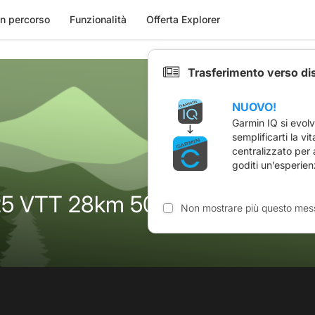
n percorso
Funzionalità
Offerta Explorer
Trasferimento verso di
NUOVO!
Garmin IQ si evol
semplificarti la vi
centralizzato per
goditi un’esperien
GGAN 2025 VTT 28km 500 m
Non mostrare più questo mes