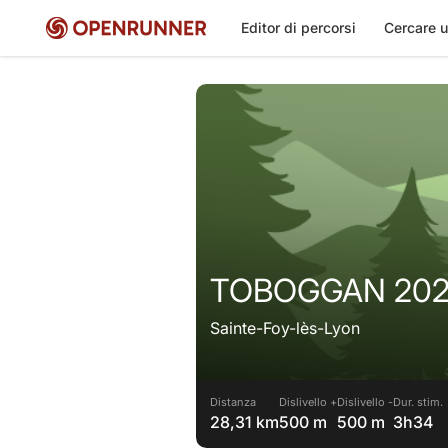
Editor di percorsi
Cercare u
TOBO
Sainte-Foy-lès-Lyon
Distanza
Dislivello +
Dislivello -
Dur. stim.
28,31 km
500 m
500 m
3h34