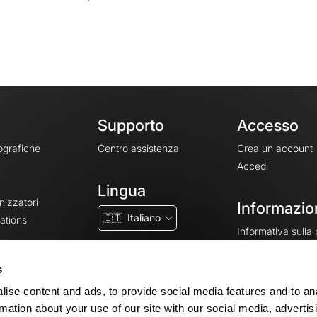
Supporto
Accesso
ografiche
Centro assistenza
Crea un account
Accedi
Lingua
nizzatori
Informazion
🇮🇹
Italiano
ations
Informativa sulla
CGV
CGU
s
Note legali
ise content and ads, to provide social media features and to an
Impostazioni dei 
rmation about your use of our site with our social media, advertis