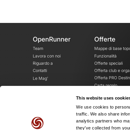
OpenRunner
Offerte
Team
Mappe di base top
Lavora con noi
Funzionalità
Riguardo a
Offerte speciali
Contatti
Offerta club e orga
Offerta PRO Destin
Le Mag'
Carta regalo
This website uses cookie
We use cookies to personal
traffic. We also share info
analytics partners who may
they’ve collected from your