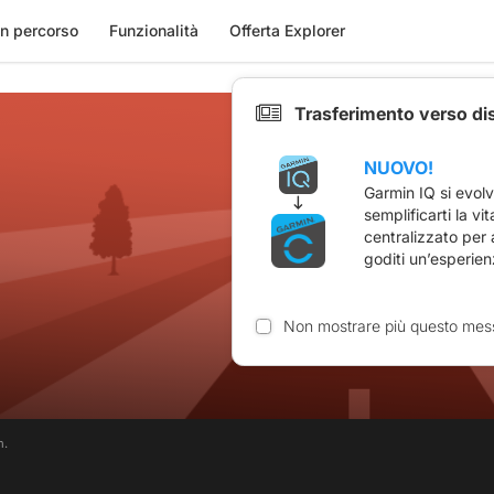
n percorso
Funzionalità
Offerta Explorer
Trasferimento verso di
NUOVO!
Garmin IQ si evol
semplificarti la vi
centralizzato per
goditi un’esperien
Non mostrare più questo mes
m.