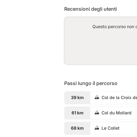
Recensioni degli utenti
Questo percorso non co
Passi lungo il percorso
39 km
Col de la Croix d
61 km
Col du Mollard
68 km
Le Collet