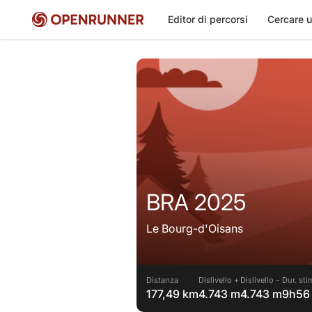
Editor di percorsi
Cercare u
BRA 2025
Le Bourg-d'Oisans
Distanza
Dislivello +
Dislivello -
Dur. sti
177,49 km
4.743 m
4.743 m
9h56