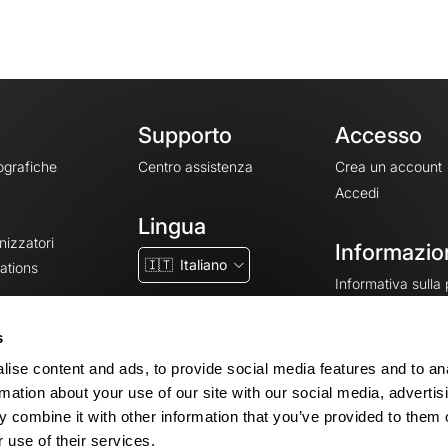
Supporto
Accesso
ografiche
Centro assistenza
Crea un account
Accedi
Lingua
nizzatori
Informazion
🇮🇹
Italiano
ations
Informativa sulla
CGV
CGU
s
Note legali
ise content and ads, to provide social media features and to an
Impostazioni dei 
rmation about your use of our site with our social media, advertis
 combine it with other information that you’ve provided to them o
 use of their services.