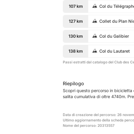
107 km
Col du Télégraph
127 km
Collet du Plan Ni
130 km
Col du Galibier
138 km
Col du Lautaret
Passi estratti dal catalogo del Club des C
Riepilogo
Scopri questo percorso in bicicletta
salita cumulativa di oltre 4740m. Pr
Data di creazione del percorso: 26 nove
Ultimo aggiornamento della scheda percor
Nome del percorso: 20313557