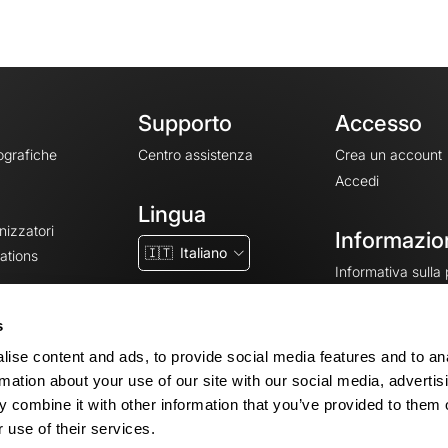
Supporto
Accesso
ografiche
Centro assistenza
Crea un account
Accedi
Lingua
nizzatori
Informazion
🇮🇹
Italiano
ations
Informativa sulla
CGV
CGU
s
Note legali
ise content and ads, to provide social media features and to an
Impostazioni dei 
rmation about your use of our site with our social media, advertis
 combine it with other information that you’ve provided to them o
 use of their services.