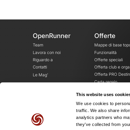
OpenRunner
Offerte
Team
Mappe di base top
Lavora con noi
Funzionalità
Riguardo a
Offerte speciali
Contatti
Offerta club e orga
Offerta PRO Destin
Le Mag'
Carta regalo
This website uses cookie
We use cookies to personal
traffic. We also share info
analytics partners who may
they’ve collected from your