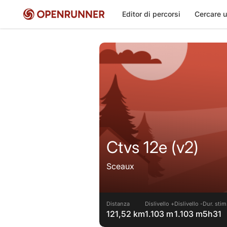
Editor di percorsi
Cercare u
Ctvs 12e (v2)
Sceaux
Distanza
Dislivello +
Dislivello -
Dur. stim
121,52 km
1.103 m
1.103 m
5h31