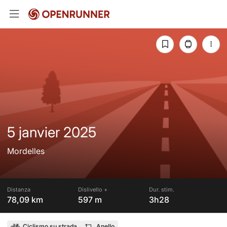
5 janvier 2025
Mordelles
Distanza
Dislivello +
Dur. stim.
78,09 km
597 m
3h28
Ciclismo su strada
Anello