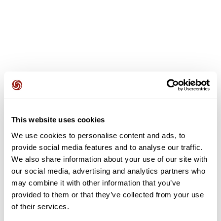
Recensioni degli utenti
Questo percorso non contiene ancora alcuna recensione.
This website uses cookies
L'hai già effettuato? Sii il primo a inviare una recensione!
We use cookies to personalise content and ads, to
provide social media features and to analyse our traffic.
We also share information about your use of our site with
Aggiungi una recensione
our social media, advertising and analytics partners who
may combine it with other information that you’ve
provided to them or that they’ve collected from your use
of their services.
Riepilogo