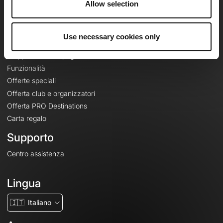
Allow selection
Contatti
Le Mag'
Use necessary cookies only
Offerte
Mappe di base topografiche
Funzionalità
Offerte speciali
Offerta club e organizzatori
Offerta PRO Destinations
Carta regalo
Supporto
Centro assistenza
Lingua
🇮🇹
Italiano