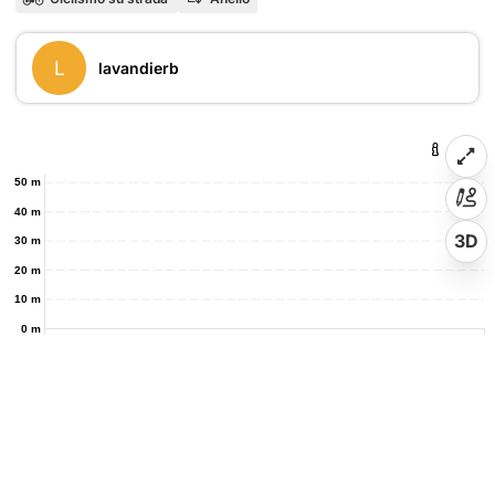
L
lavandierb
50 m
40 m
3D
30 m
20 m
10 m
0 m