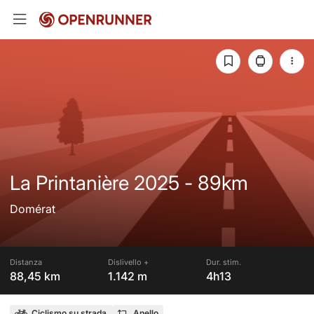
La Printanière 2025 - 89km
Domérat
Distanza
Dislivello +
Dur. stim.
88,45 km
1.142 m
4h13
Ciclismo su strada
Anello