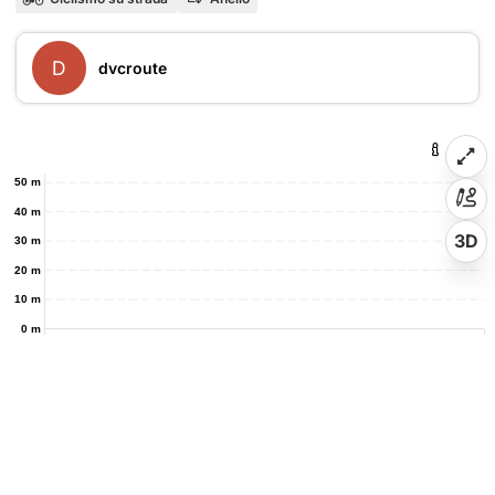
D
dvcroute
50 m
40 m
3D
30 m
20 m
10 m
0 m