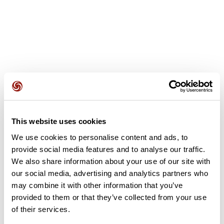
Recensioni degli utenti
Questo percorso non contiene ancora alcuna recensione.
This website uses cookies
L'hai già effettuato? Sii il primo a inviare una recensione!
We use cookies to personalise content and ads, to
provide social media features and to analyse our traffic.
We also share information about your use of our site with
Aggiungi una recensione
our social media, advertising and analytics partners who
may combine it with other information that you’ve
provided to them or that they’ve collected from your use
of their services.
Riepilogo