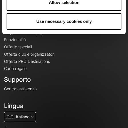
Allow selection
Contatti
Le Mag'
Use necessary cookies only
Offerte
Mappe di base topografiche
Funzionalità
Offerte speciali
Offerta club e organizzatori
Offerta PRO Destinations
Carta regalo
Supporto
Centro assistenza
Lingua
🇮🇹
Italiano