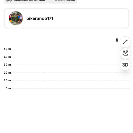
bikerando171
50 m
40 m
3D
30 m
20 m
10 m
0 m