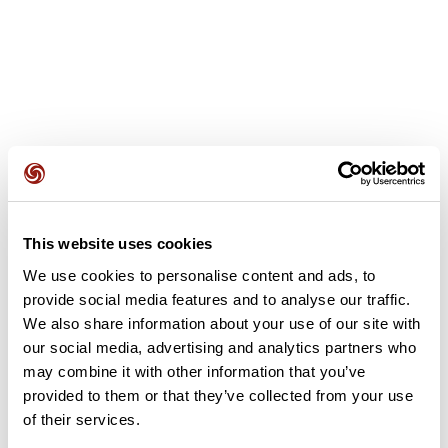
Recensioni degli utenti
Questo percorso non contiene ancora alcuna recensione.
This website uses cookies
L'hai già effettuato? Sii il primo a inviare una recensione!
We use cookies to personalise content and ads, to
provide social media features and to analyse our traffic.
We also share information about your use of our site with
Aggiungi una recensione
our social media, advertising and analytics partners who
may combine it with other information that you’ve
provided to them or that they’ve collected from your use
of their services.
Riepilogo