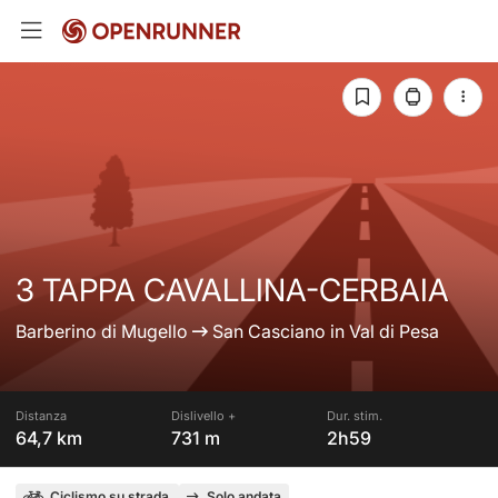
3 TAPPA CAVALLINA-CERBAIA
Barberino di Mugello
San Casciano in Val di Pesa
Distanza
Dislivello +
Dur. stim.
64,7 km
731 m
2h59
Ciclismo su strada
Solo andata