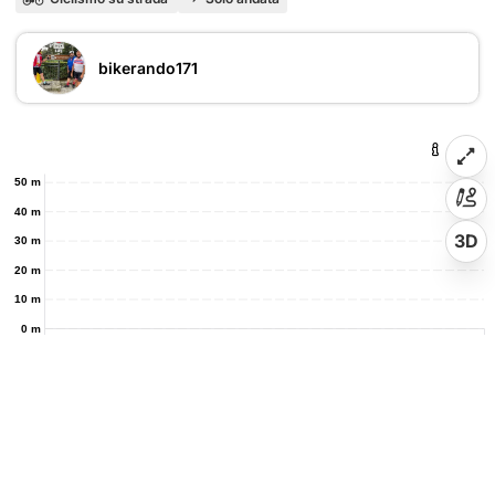
bikerando171
50 m
40 m
3D
30 m
20 m
10 m
0 m