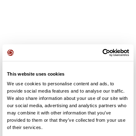
Recensioni degli utenti
Questo percorso non contiene ancora alcuna recensione.
This website uses cookies
L'hai già effettuato? Sii il primo a inviare una recensione!
We use cookies to personalise content and ads, to
provide social media features and to analyse our traffic.
We also share information about your use of our site with
Aggiungi una recensione
our social media, advertising and analytics partners who
may combine it with other information that you’ve
provided to them or that they’ve collected from your use
of their services.
Riepilogo