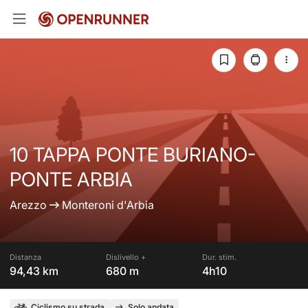
10 TAPPA PONTE BURIANO-
PONTE ARBIA
Arezzo
Monteroni d'Arbia
Distanza
Dislivello +
Dur. stim.
94,43 km
680 m
4h10
Ciclismo su strada
Solo andata