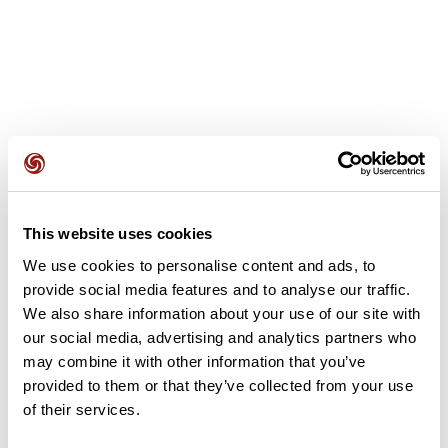
Recensioni degli utenti
This website uses cookies
Questo percorso non contiene ancora alcuna recensione.
L'hai già effettuato? Sii il primo a inviare una recensione!
We use cookies to personalise content and ads, to
provide social media features and to analyse our traffic.
We also share information about your use of our site with
our social media, advertising and analytics partners who
Aggiungi una recensione
may combine it with other information that you’ve
provided to them or that they’ve collected from your use
of their services.
Riepilogo