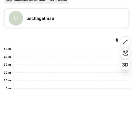
U
uschagetmau
50 m
40 m
3D
30 m
20 m
10 m
0 m