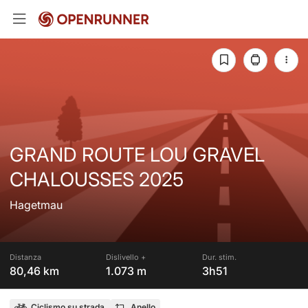
GRAND ROUTE LOU GRAVEL
CHALOUSSES 2025
Hagetmau
Distanza
Dislivello +
Dur. stim.
80,46 km
1.073 m
3h51
Ciclismo su strada
Anello