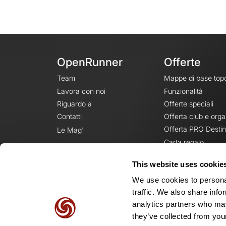
OpenRunner
Offerte
Team
Mappe di base top
Lavora con noi
Funzionalità
Riguardo a
Offerte speciali
Contatti
Offerta club e orga
Offerta PRO Destin
Le Mag'
Carta regalo
This website uses cookie
We use cookies to personal
traffic. We also share info
analytics partners who may
they’ve collected from your