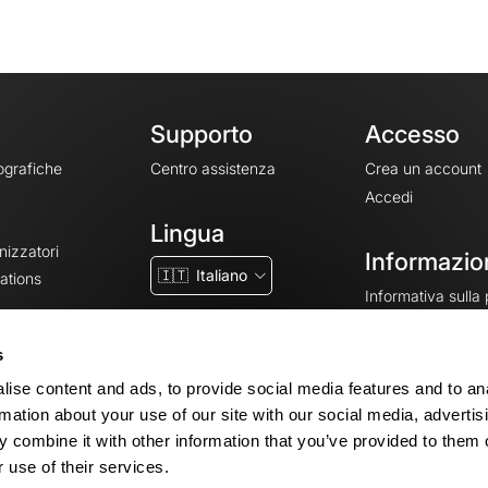
Supporto
Accesso
ografiche
Centro assistenza
Crea un account
Accedi
Lingua
nizzatori
Informazion
🇮🇹
Italiano
ations
Informativa sulla
CGV
CGU
s
Note legali
ise content and ads, to provide social media features and to an
Impostazioni dei 
rmation about your use of our site with our social media, advertis
 combine it with other information that you’ve provided to them o
 use of their services.