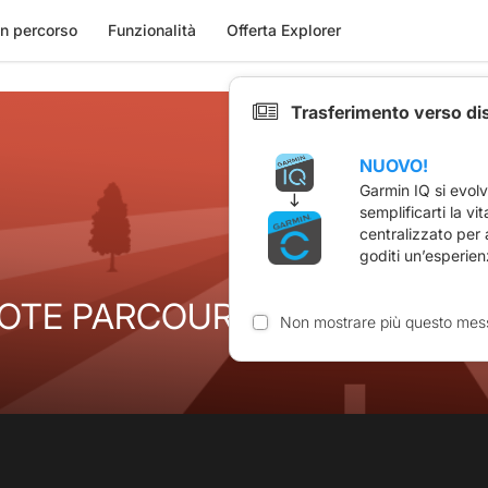
n percorso
Funzionalità
Offerta Explorer
Trasferimento verso di
NUOVO!
Garmin IQ si evol
semplificarti la vi
centralizzato per
goditi un’esperien
OTE PARCOURS 13/ 38 KMS
Non mostrare più questo mes