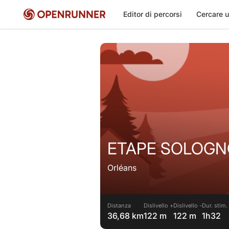
Editor di percorsi
Cercare u
ETAPE SOLOGN
Orléans
Distanza
Dislivello +
Dislivello -
Dur. stim.
36,68 km
122 m
122 m
1h32