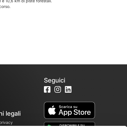
e 10,6 km di piste forestali.
corso.
Seguici
i legali
 privacy