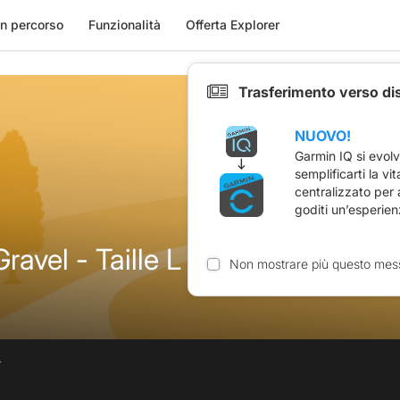
n percorso
Funzionalità
Offerta Explorer
Trasferimento verso di
NUOVO!
Garmin IQ si evol
semplificarti la vi
centralizzato per
goditi un’esperien
ravel - Taille L
Non mostrare più questo mes
.