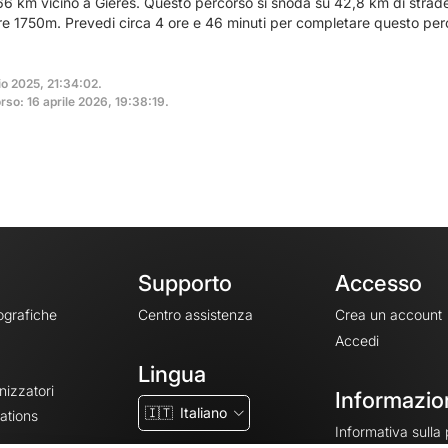
66 km vicino a Gières. Questo percorso si snoda su 42,8 km di strade 
tre 1750m. Prevedi circa 4 ore e 46 minuti per completare questo per
io 2025, 21:34:02.
so: 16 aprile 2026, 19:38:19.
Supporto
Accesso
ografiche
Centro assistenza
Crea un account
Accedi
Lingua
nizzatori
Informazion
🇮🇹
Italiano
ations
Informativa sulla