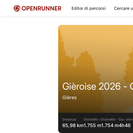
Editor di percorsi
Cercare u
Gièroise 2026 - G
Gières
Distanza
Dislivello +
Dislivello -
Dur. stim
65,98 km
1.755 m
1.754 m
4h46