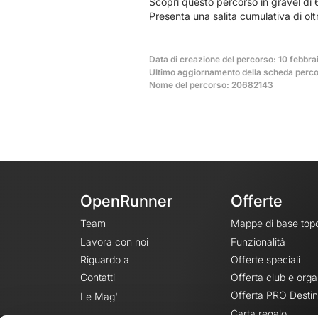
Scopri questo percorso in gravel di 
Presenta una salita cumulativa di ol
Data di creazione del percorso: 10 febbra
Ultimo aggiornamento della scheda percor
Nome del percorso: 20682143
OpenRunner
Offerte
Team
Mappe di base top
Lavora con noi
Funzionalità
Riguardo a
Offerte speciali
Contatti
Offerta club e orga
Offerta PRO Destin
Le Mag'
Carta regalo