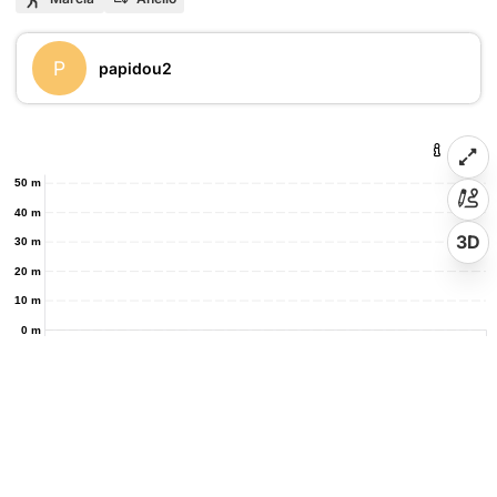
P
papidou2
50 m
40 m
3D
30 m
20 m
10 m
0 m