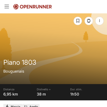
Piano 1803
Bouguenais
Distanza
Dislivello +
Dur. stim.
6,95 km
38 m
1h50
Marcia
Anello