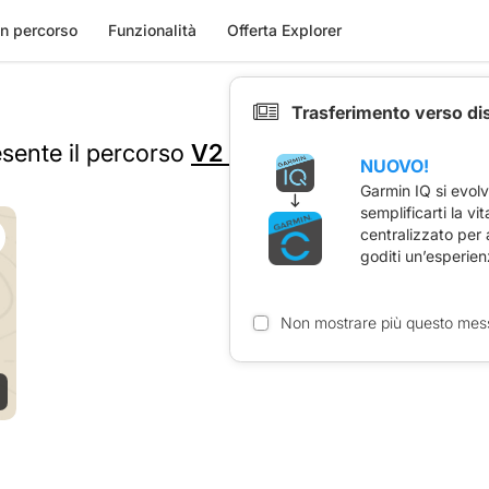
n percorso
Funzionalità
Offerta Explorer
Trasferimento verso di
esente il percorso
V2 Estivale 2025--VTT 2
NUOVO!
Garmin IQ si evol
semplificarti la vi
centralizzato per
goditi un’esperien
Non mostrare più questo mes