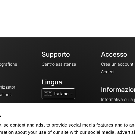
Supporto
Accesso
ografiche
Centro assistenza
Crea un account
Accedi
Lingua
nizzatori
Informazion
🇮🇹
Italiano
ations
Informativa sulla
CGV
CGU
s
Note legali
ise content and ads, to provide social media features and to an
Impostazioni dei 
rmation about your use of our site with our social media, advertis