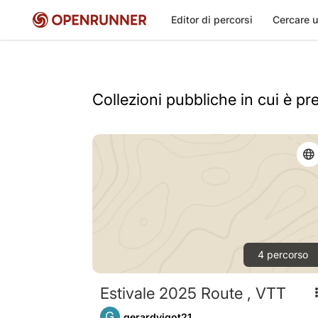
Editor di percorsi
Cercare u
Collezioni pubbliche in cui è pr
4
percorso
Estivale 2025 Route , VTT
G
gerardvigot21