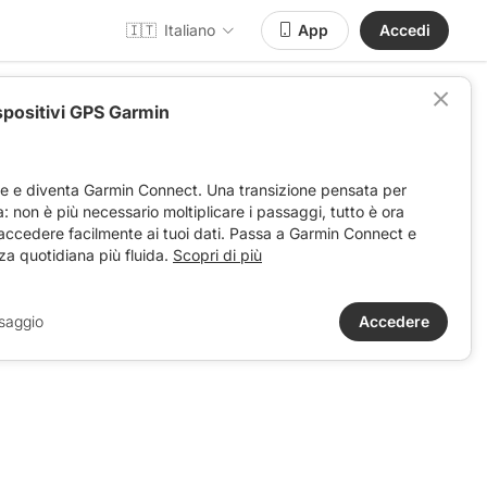
🇮🇹
Italiano
App
Accedi
spositivi GPS Garmin
3KM
ve e diventa Garmin Connect. Una transizione pensata per
ta: non è più necessario moltiplicare i passaggi, tutto è ora
 accedere facilmente ai tuoi dati. Passa a Garmin Connect e
za quotidiana più fluida.
Scopri di più
saggio
Accedere