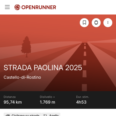
STRADA PAOLINA 2025
Castello-di-Rostino
Distanza
Dislivello +
Dur. stim.
95,74 km
1.769 m
4h53
Ciclismo su strada
Anello