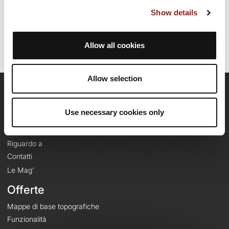
Ultimo aggiornamento della scheda percorso: 19 marzo 2025, 14:26:13.
Show details
Nome del percorso: 20837211
Allow all cookies
Allow selection
OpenRunner
Use necessary cookies only
Team
Lavora con noi
Riguardo a
Contatti
Le Mag'
Offerte
Mappe di base topografiche
Funzionalità