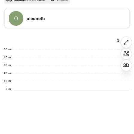
O
oleonetti
50 m
40 m
3D
30 m
20 m
10 m
0 m