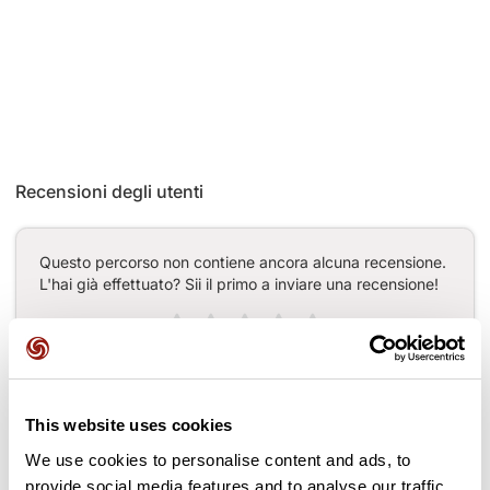
Recensioni degli utenti
Questo percorso non contiene ancora alcuna recensione.
L'hai già effettuato? Sii il primo a inviare una recensione!
Aggiungi una recensione
This website uses cookies
We use cookies to personalise content and ads, to
Passi lungo il percorso
provide social media features and to analyse our traffic.