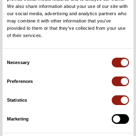
We also share information about your use of our site with
11 km
Bocca a Serna
696 m
our social media, advertising and analytics partners who
may combine it with other information that you’ve
provided to them or that they’ve collected from your use
18 km
Col de Prato
985 m
of their services.
23 km
Col Saint-Christophe
803 m
Consent
72 km
Col de Saint Antoine
687 m
Necessary
Selection
Passi estratti dal catalogo del Club des Cent Cols
Preferences
Riepilogo
Scopri questo percorso in bicicletta di 95,7 km vicino a
Statistics
Castello-di-Rostino. Questo percorso si snoda esclusivamente
su strade. Presenta una salita cumulativa di oltre 1760m.
Prevedi circa 4 ore e 53 minuti per completare questo percorso.
Marketing
Data di creazione del percorso: 6 marzo 2025, 15:21:15.