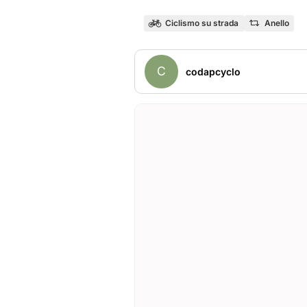
Ciclismo su strada
Anello
C
codapcyclo