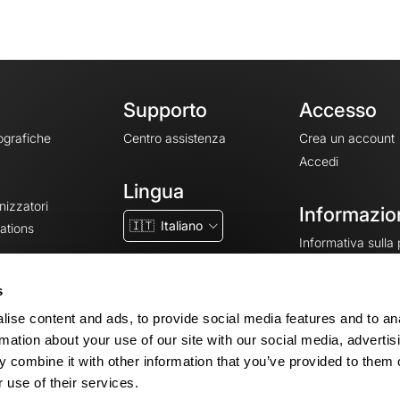
Supporto
Accesso
ografiche
Centro assistenza
Crea un account
Accedi
Lingua
nizzatori
Informazion
🇮🇹
Italiano
ations
Informativa sulla
CGV
CGU
s
Note legali
ise content and ads, to provide social media features and to an
Impostazioni dei 
rmation about your use of our site with our social media, advertis
 combine it with other information that you’ve provided to them o
 use of their services.