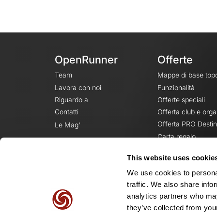
OpenRunner
Offerte
Team
Mappe di base top
Lavora con noi
Funzionalità
Riguardo a
Offerte speciali
Contatti
Offerta club e orga
Offerta PRO Destin
Le Mag'
Carta regalo
This website uses cookie
We use cookies to personal
traffic. We also share info
analytics partners who may
they’ve collected from your