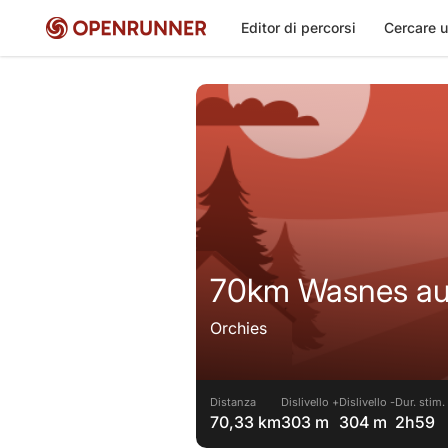
Editor di percorsi
Cercare u
70km Wasnes au
Orchies
Distanza
Dislivello +
Dislivello -
Dur. stim.
70,33 km
303 m
304 m
2h59