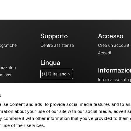
Supporto
Accesso
ografiche
Centro assistenza
Crea un account
Accedi
Lingua
nizzatori
Informazion
🇮🇹
Italiano
ations
Informativa sulla
CGV
CGU
s
Note legali
ise content and ads, to provide social media features and to an
Impostazioni dei 
rmation about your use of our site with our social media, advertis
 combine it with other information that you’ve provided to them o
 use of their services.