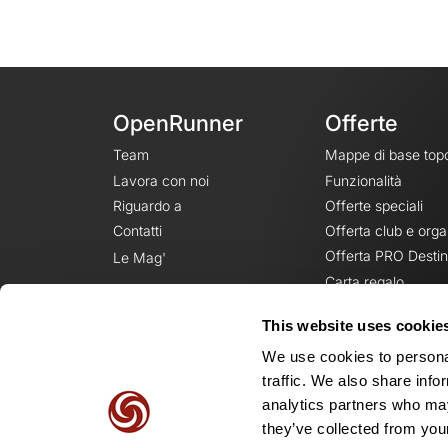
OpenRunner
Offerte
Team
Mappe di base top
Lavora con noi
Funzionalità
Riguardo a
Offerte speciali
Contatti
Offerta club e orga
Offerta PRO Destin
Le Mag'
Carta regalo
This website uses cookie
We use cookies to personal
traffic. We also share info
analytics partners who may
they’ve collected from your