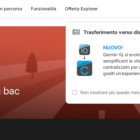
n percorso
Funzionalità
Offerta Explorer
Trasferimento verso di
NUOVO!
Garmin IQ si evol
semplificarti la vi
centralizzato per
goditi un’esperien
 bac
Non mostrare più questo mes