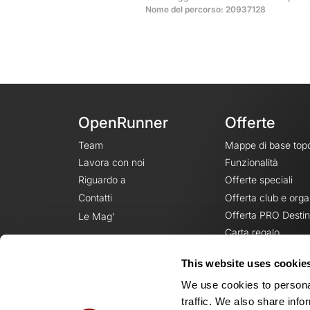
Nome del percorso: 20937128
OpenRunner
Offerte
Team
Mappe di base top
Lavora con noi
Funzionalità
Riguardo a
Offerte speciali
Contatti
Offerta club e orga
Offerta PRO Destin
Le Mag'
Carta regalo
This website uses cookie
We use cookies to personal
traffic. We also share info