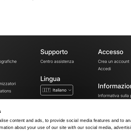
Supporto
Accesso
ografiche
Centro assistenza
Crea un account
Accedi
Lingua
nizzatori
Informazion
🇮🇹
Italiano
ations
Informativa sulla
CGV
CGU
s
Note legali
ise content and ads, to provide social media features and to an
Impostazioni dei 
rmation about your use of our site with our social media, advertis