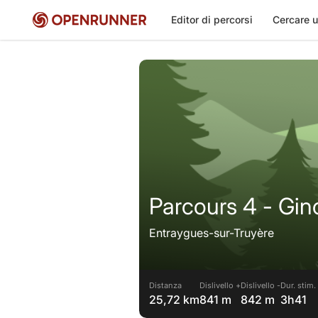
Editor di percorsi
Cercare u
Parcours 4 - Gin
Entraygues-sur-Truyère
Distanza
Dislivello +
Dislivello -
Dur. stim.
25,72 km
841 m
842 m
3h41