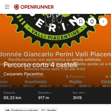
Percorso corto 4 castelli
Carpaneto Piacentino
Distanza
Dislivello +
Dur. stim.
69,33 km
917 m
3h19
Ciclismo su strada
Anello