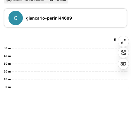
G
giancarlo-perini44689
50 m
40 m
3D
30 m
20 m
10 m
0 m