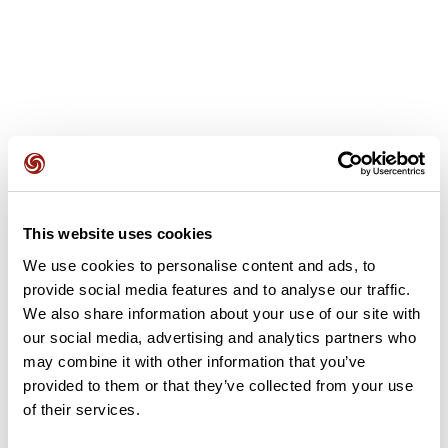
Recensioni degli utenti
This website uses cookies
Questo percorso non contiene ancora alcuna recensione.
L'hai già effettuato? Sii il primo a inviare una recensione!
We use cookies to personalise content and ads, to
provide social media features and to analyse our traffic.
We also share information about your use of our site with
our social media, advertising and analytics partners who
Aggiungi una recensione
may combine it with other information that you’ve
provided to them or that they’ve collected from your use
of their services.
Riepilogo