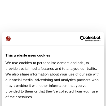
Recensioni degli utenti
This website uses cookies
Questo percorso non contiene ancora alcuna recensione.
L'hai già effettuato? Sii il primo a inviare una recensione!
We use cookies to personalise content and ads, to
provide social media features and to analyse our traffic.
We also share information about your use of our site with
our social media, advertising and analytics partners who
Aggiungi una recensione
may combine it with other information that you’ve
provided to them or that they’ve collected from your use
of their services.
Riepilogo