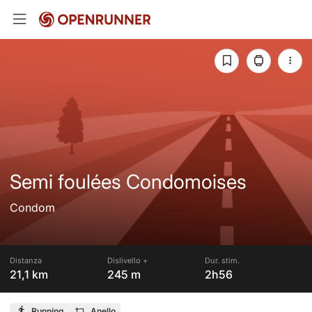
Semi foulées Condomoises
Condom
Distanza
Dislivello +
Dur. stim.
21,1 km
245 m
2h56
Running
Anello