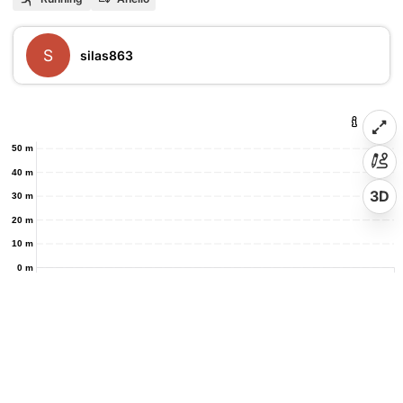
S
silas863
50 m
40 m
3D
30 m
20 m
10 m
0 m