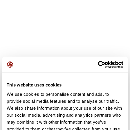
Recensioni degli utenti
This website uses cookies
We use cookies to personalise content and ads, to
provide social media features and to analyse our traffic.
Questo percorso non contiene ancora alcuna recensione.
We also share information about your use of our site with
L'hai già effettuato? Sii il primo a inviare una recensione!
our social media, advertising and analytics partners who
may combine it with other information that you’ve
provided to them or that they’ve collected from your use