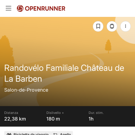
Randovélo Familiale Château de
La Barben
Salon-de-Provence
Distanza
Dislivello +
Dur. stim.
22,38 km
180 m
1h
Bicicletta da viaggio
Anello