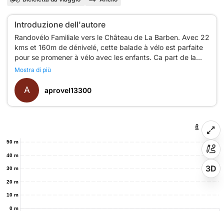
Introduzione dell'autore
Randovélo Familiale vers le Château de La Barben. Avec 22
kms et 160m de dénivelé, cette balade à vélo est parfaite
pour se promener à vélo avec les enfants. Ca part de la
mairie de Salon et ça passe essentiellement par de petites
Mostra di più
routes calmes. Avec peu de dénivelé, même les enfants
peuvent suivre leurs parents. On peut faire une bonne
A
aprovel13300
pause au Château de La Barben et rentrer tranquillement
50 m
40 m
3D
30 m
20 m
10 m
0 m