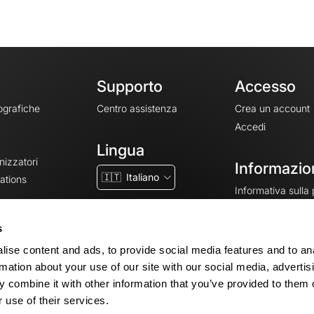
Supporto
Accesso
ografiche
Centro assistenza
Crea un account
Accedi
Lingua
nizzatori
Informazion
🇮🇹
Italiano
ations
Informativa sulla
CGV
CGU
s
Note legali
ise content and ads, to provide social media features and to an
Impostazioni dei 
rmation about your use of our site with our social media, advertis
 combine it with other information that you’ve provided to them o
 use of their services.