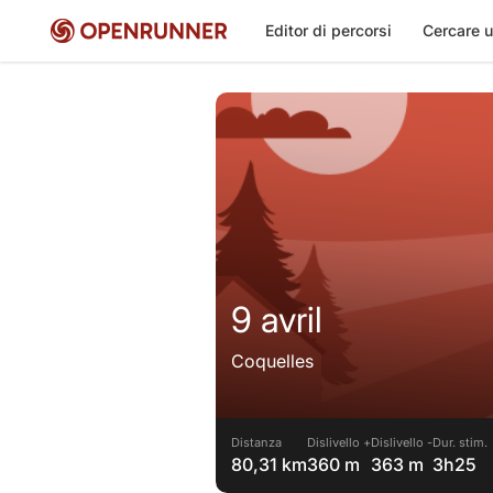
Editor di percorsi
Cercare u
9 avril
Coquelles
Distanza
Dislivello +
Dislivello -
Dur. stim.
80,31 km
360 m
363 m
3h25