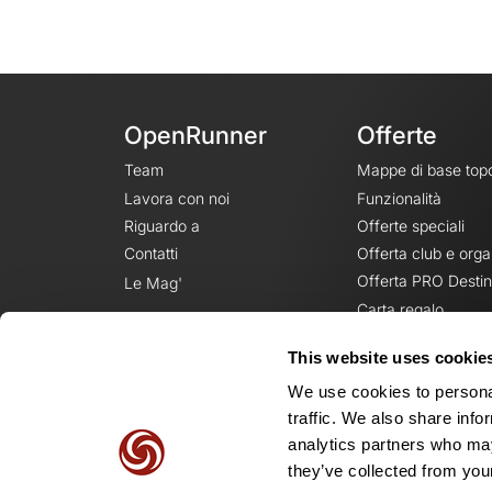
OpenRunner
Offerte
Team
Mappe di base top
Lavora con noi
Funzionalità
Riguardo a
Offerte speciali
Contatti
Offerta club e orga
Offerta PRO Destin
Le Mag'
Carta regalo
This website uses cookie
We use cookies to personal
traffic. We also share info
analytics partners who may
they’ve collected from your